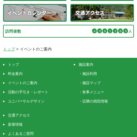
訪問者数
4
3
6
1
3
8
9
人
トップ
>
イベントのご案内
トップ
施設案内
料金案内
・
施設利用
イベントのご案内
・
施設マップ
活動の手引き・レポート
・
食事メニュー
ユニバーサルデザイン
・
近隣の病院情報
交通アクセス
新着情報
よくあるご質問