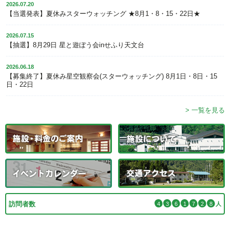
2026.07.20
【当選発表】夏休みスターウォッチング ★8月1・8・15・22日★
2026.07.15
【抽選】8月29日 星と遊ぼう会inせふり天文台
2026.06.18
【募集終了】夏休み星空観察会(スターウォッチング) 8月1日・8日・15
日・22日
> 一覧を見る
訪問者数
4
3
6
1
7
2
8
人