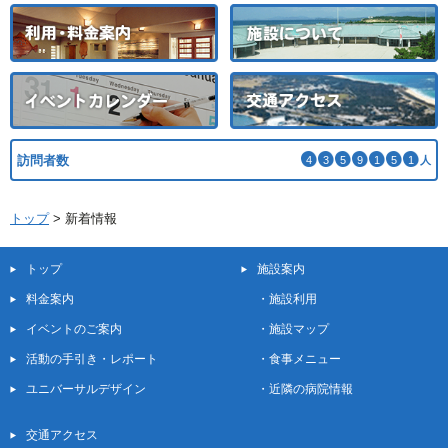
訪問者数
4
3
5
9
1
5
1
人
トップ
>
新着情報
トップ
施設案内
料金案内
・
施設利用
イベントのご案内
・
施設マップ
活動の手引き・レポート
・
食事メニュー
ユニバーサルデザイン
・
近隣の病院情報
交通アクセス