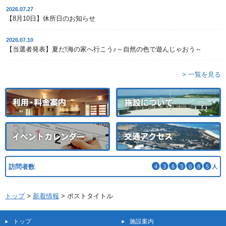
2026.07.27
【8月10日】休所日のお知らせ
2026.07.10
【当選者発表】夏だ!海の家へ行こう♪～自然の色で遊んじゃおう～
> 一覧を見る
訪問者数
4
3
6
3
0
8
5
人
トップ
>
新着情報
>
ポストタイトル
トップ
施設案内