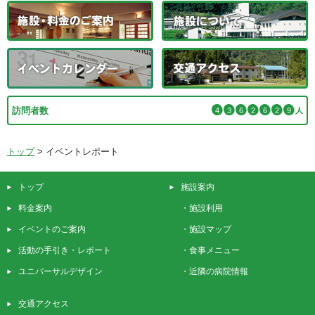
訪問者数
4
3
6
2
6
2
9
人
トップ
>
イベントレポート
トップ
施設案内
料金案内
・
施設利用
イベントのご案内
・
施設マップ
活動の手引き・レポート
・
食事メニュー
ユニバーサルデザイン
・
近隣の病院情報
交通アクセス