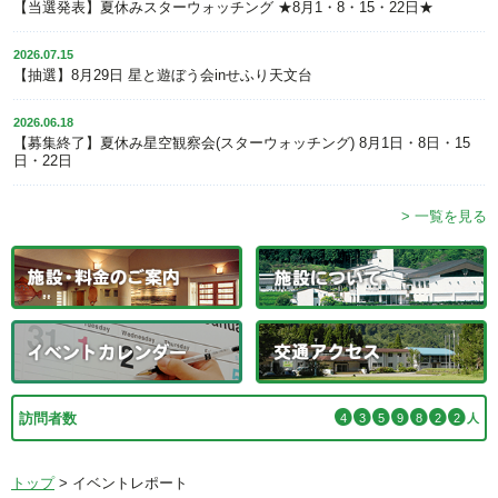
【当選発表】夏休みスターウォッチング ★8月1・8・15・22日★
2026.07.15
【抽選】8月29日 星と遊ぼう会inせふり天文台
2026.06.18
【募集終了】夏休み星空観察会(スターウォッチング) 8月1日・8日・15
日・22日
> 一覧を見る
訪問者数
4
3
5
9
8
2
2
人
トップ
>
イベントレポート