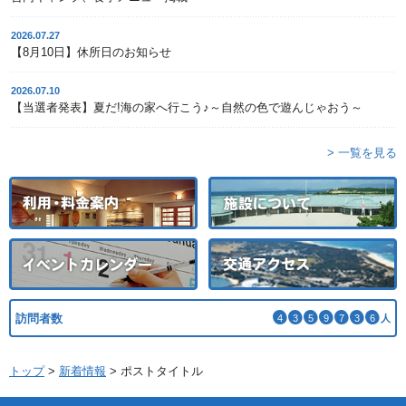
2026.07.27
【8月10日】休所日のお知らせ
2026.07.10
【当選者発表】夏だ!海の家へ行こう♪～自然の色で遊んじゃおう～
> 一覧を見る
訪問者数
4
3
5
9
7
3
6
人
トップ
>
新着情報
>
ポストタイトル