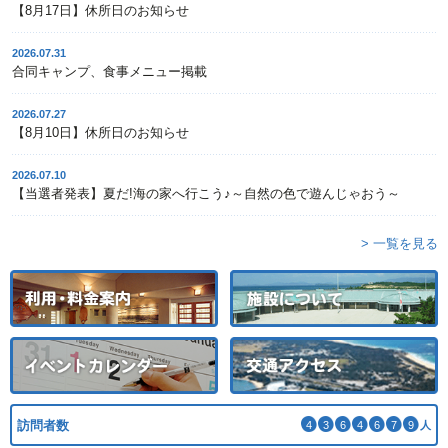
【8月17日】休所日のお知らせ
2026.07.31
合同キャンプ、食事メニュー掲載
2026.07.27
【8月10日】休所日のお知らせ
2026.07.10
【当選者発表】夏だ!海の家へ行こう♪～自然の色で遊んじゃおう～
> 一覧を見る
訪問者数
4
3
6
4
6
7
9
人