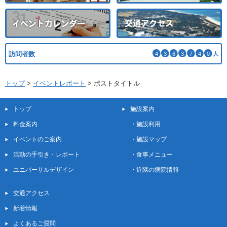
訪問者数
4
3
6
3
7
4
0
人
トップ
>
イベントレポート
>
ポストタイトル
トップ
施設案内
料金案内
・
施設利用
イベントのご案内
・
施設マップ
活動の手引き・レポート
・
食事メニュー
ユニバーサルデザイン
・
近隣の病院情報
交通アクセス
新着情報
よくあるご質問